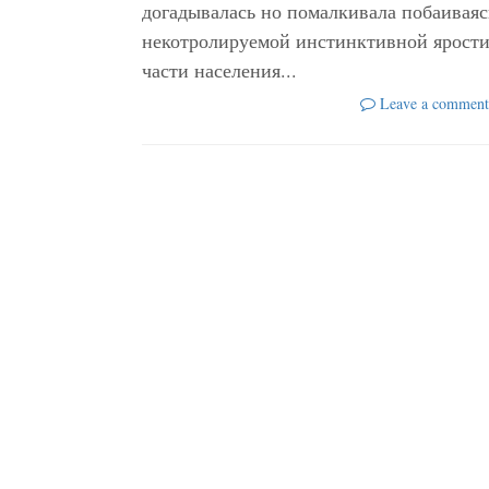
догадывалась но помалкивала побаиваяс
некотролируемой инстинктивной ярост
части населения...
Leave a comment