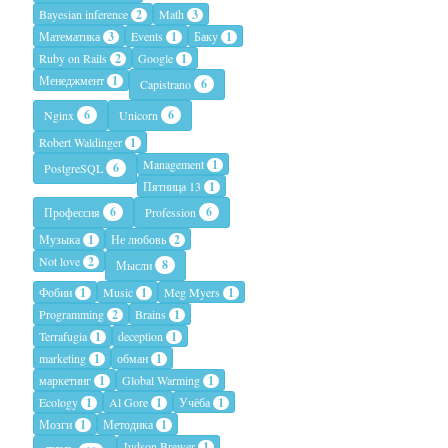
Bayesian inference
2
Math
3
Математика
3
Events
1
Баку
1
Ruby on Rails
2
Google
1
Менеджмент
1
6
Capistrano
6
6
Nginx
Unicorn
Robert Waldinger
1
Management
1
6
PostgreSQL
Пятница 13
1
6
6
Профессия
Profession
Музыка
1
Не любовь
2
Not love
2
8
Мысли
Фобии
1
Music
1
Meg Myers
1
Programming
2
Brains
1
Terrafugia
1
deception
1
marketing
1
обман
1
маркетинг
1
Global Warming
1
Ecology
1
Al Gore
1
Учёба
1
Мозги
1
Методика
1
Judson Brewer
1