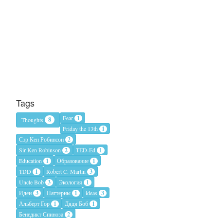
Tags
Fear
1
8
Thoughts
Friday the 13th
1
Сэр Кен Робинсон
2
Sir Ken Robinson
2
TED-Ed
1
Education
1
Образование
1
TDD
1
Robert C. Martin
3
Uncle Bob
3
Экология
1
Идеи
3
Паттерны
1
ideas
3
Альберт Гор
1
Дядя Боб
1
Бенедикт Спиноза
2