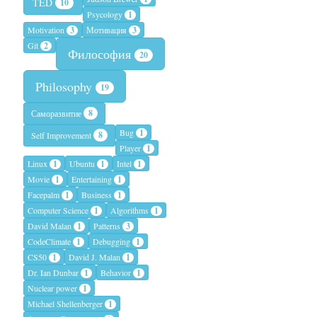
TED
10
Psycology
1
Motivation
3
Мотивация
3
Git
2
Философия
20
Philosophy
19
8
Саморазвитие
Bug
1
8
Self Improvement
Player
1
Linux
1
Ubuntu
1
Intel
1
Movie
1
Entertaining
1
Facepalm
1
Business
1
Computer Science
1
Algorithms
1
David Malan
1
Patterns
3
CodeClimate
1
Debugging
1
CS50
1
David J. Malan
1
Dr. Ian Dunbar
1
Behavior
1
Nuclear power
1
Michael Shellenberger
1