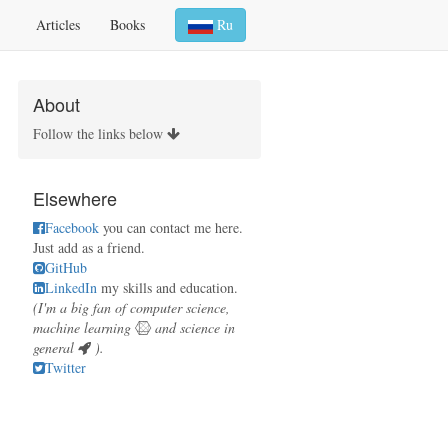
Articles
Books
Ru
About
Follow the links below
Elsewhere
Facebook
you can contact me here.
Just add as a friend.
GitHub
LinkedIn
my skills and education.
(I'm a big fan of computer science,
machine learning
and science in
general
).
Twitter