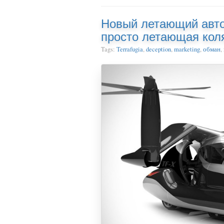
Новый летающий автом
просто летающая кол
Tags:
Terrafugia
,
deception
,
marketing
,
обман
,