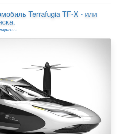
обиль Terrafugia TF-X - или
яска.
маркетинг