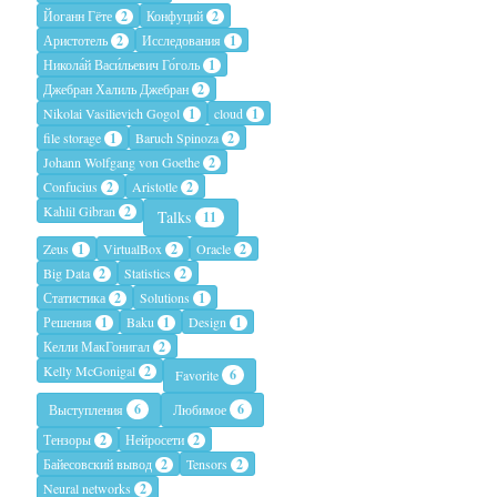
Йоганн Гёте
2
Конфуций
2
Аристотель
2
Исследования
1
Никола́й Васи́льевич Го́голь
1
Джебран Халиль Джебран
2
Nikolai Vasilievich Gogol
1
cloud
1
file storage
1
Baruch Spinoza
2
Johann Wolfgang von Goethe
2
Confucius
2
Aristotle
2
Kahlil Gibran
2
Talks
11
Zeus
1
VirtualBox
2
Oracle
2
Big Data
2
Statistics
2
Статистика
2
Solutions
1
Решения
1
Baku
1
Design
1
Келли МакГонигал
2
Kelly McGonigal
2
6
Favorite
6
6
Выступления
Любимое
Тензоры
2
Нейросети
2
Байесовский вывод
2
Tensors
2
Neural networks
2