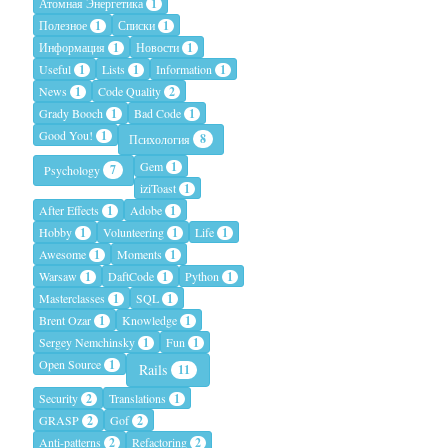
Атомная Энергетика
1
Полезное
1
Списки
1
Информация
1
Новости
1
Useful
1
Lists
1
Information
1
News
1
Code Quality
2
Grady Booch
1
Bad Code
1
Good You!
1
8
Психология
Gem
1
7
Psychology
iziToast
1
After Effects
1
Adobe
1
Hobby
1
Volunteering
1
Life
1
Awesome
1
Moments
1
Warsaw
1
DaftCode
1
Python
1
Masterclasses
1
SQL
1
Brent Ozar
1
Knowledge
1
Sergey Nemchinsky
1
Fun
1
Open Source
1
Rails
11
Security
2
Translations
1
GRASP
2
Gof
2
Anti-patterns
2
Refactoring
2